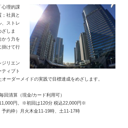
「心理的課
質；社員と
ル、ストレ
めざしま
向かう力を
に掛けて行
レジリエン
ーティブト
したオーダーメイドの実践で目標達成をめざします。
、毎回清算（現金/カード利用可）
000円。※初回は120分 税込22,000円※
枠）月火木金11-19時、土11-17時