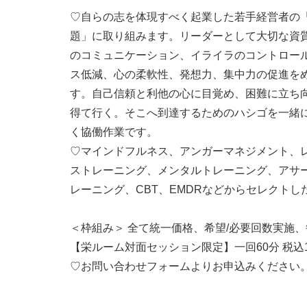
♡自らの志を体現すべく起業した若手経営者の
題」に取り組みます。リーダーとして大切な資
のコミュニケーション、イライラのコントロー
ス低減、心の柔軟性、発想力、集中力の促進を
す。自己信頼と利他の心に目覚め、困難に立ち
得て行く。そこへ到達するためのハシゴを一緒
く協働作業です。
♡マインドフルネス、アンガーマネジメント、
ストレーニング、メンタルトレーニング、アサ
レーニング、CBT、EMDRなどからセレクト
＜枠組み＞ 全て統一価格、希望/必要回数実施
【栄ルーム対面セッション限定】一回60分 税込11,
♡お問い合わせフォームよりお申込みください。予約